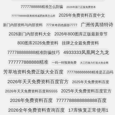
7777788888精准怎么防骗
2026年新门正版免费资本
2026年免费资料百度中文
7777788888新奥精准减肥效果怎么样
广洲传真猜特诗
新门内部资料与内部资料
777米奇四色眼影7777
2026新门内部资料大全
2026年800图库正版最新章节
800图库2026免费资料
挂牌之全篇免费资料
4933333凤凰网之九龙
777788888888精准防骗技巧
777777888888精准
一码一特预测免费
大三巴致力打造火热全网
芳草地资料免费正版大全百度
777788888888精准是正品吗
2026年天天免费资料百度官方
2025年天免费资料百度
2025年天免费资料百度官方
2026年天天免费资料百度和5555
2026年免费资料百度
7777788888888888百度
2026全年免费资料查询百度
17库恢复正常使用1