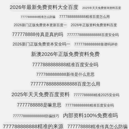
2026年最新免费资料大全百度
2025年天天免费查询资料百度
7777888888888精准百度怎么用
7777888888精准怎么防骗
2026新门正版免费资本更新百度一
2026年正版资料免费资料百度
777778888传真是真的吗
77777788888888888百度安全吗
2026新门正版免费资本安全吗一
7777788888888靠谱吗评价
新澳2026年正版免费资料免费
7777888888888精准百度安全吗
7777888888888新传是什么意思
777777888888888888百度怎么用
2025年天天免费百度资料
7777788888精准2025安全吗
7777788888是嘛意思
777788888888精准百度安全吗
内部资料100%免费准吗
7777788888888888防骗技巧
777788888888精准的来源
777778888精准传真怎么防骗