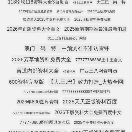
118论坛118资料大全3百度百
大三巴一尚一特
481111横富网
2025年新门正版免费资料
新门内资料免费公开
2025年正版资料免费
曾道道人2025年资料免费大全
2025正版资料免费获取
2026年正版资料大全百文
2025新港期期准最准最新消息
大三巴资料免费公开网站
澳门一码一特一中预测准不准访雷锋
2026芳草地资料免费大全
77777788888王中王含义
曾道内部资料大全
广西三八网资料员
49资汛网
600资料完整版
【大.三.巴】致力打造_火热全网!
7777888888888精准防骗技巧
7777788888888精准精疆
2025天天正版资料百度
2026年800图库资料
2026正版资料大全免费百度中文
7777788888精准防骗靠谱吗
777778888跑狗图谜怎么玩
2025年免费精准公开百度