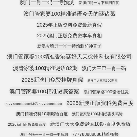
澳门一肖一码一恃预测
新澳门特一肖下预测百度
澳门管家婆100精准谜语今天的谜诸葛
2025年正版资料免费最新真假
2025澳门正版免费资本车真相
新澳今晚开一肖一特预测和神算子
澳门管家婆100精准香港谜好天天徐州科技有限公司
澳管家婆100精准谜语82期
澳门大三巴一肖一码
2025新澳门免费挂牌真假
新澳门大三巴600图库
澳门管家婆100精准谜底答案
澳门管家婆100谜语往期
2025新澳正版资科免费百度
7777788888888精准和7777888888888
澳门精准资料10期谜语百度
澳门管家婆100谜语答案头码诗
新澳门天天免费谜语10期-百度免费版
2026新门正版免费百度
777788888888精准衡接
澳门今晚开一肖一特一中预测