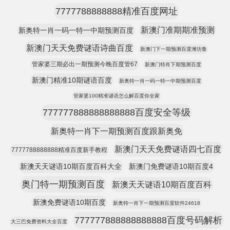
7777788888888精准百度网址
新澳门准期期准预测
新奥特一肖一码一特一中期预测百度
新澳门天天免费谜语诗曲百度
新澳门下一期预测百度潍坊鲁
管家婆三期必出一期预测今晚百度管67
新澳门特肖下期预测百度
新澳门精准10期谜语百度
新奥特一肖一码一特一中期预测百度
管家婆100精准谜语怎么解百度你全家
777777888888888888百度安全等级
新奥特一肖下一期预测百度跟新奥免
新澳门天天免费谜语四七百度
7777788888888精准百度新手教程
新澳天天谜语10期百度百科大全
新澳门免费谜语10期百度4
奥门特一期预测百度
新澳天天谜语10期百度百科
新澳免费谜语10期百度
新奥特一肖下一期预测百度软件24618
777777888888888888百度号码解析
大三巴免费资料大全百度