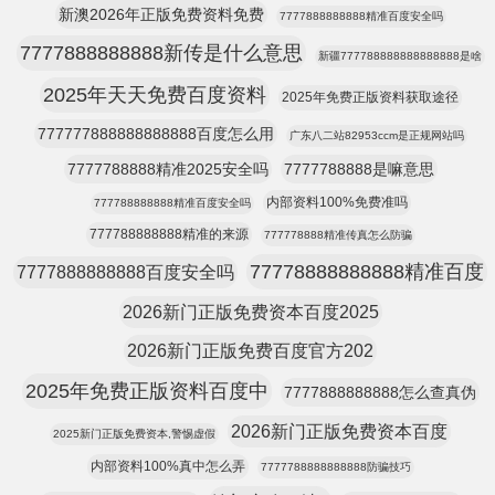
新澳2026年正版免费资料免费
7777888888888精准百度安全吗
7777888888888新传是什么意思
新疆777788888888888888是啥
2025年天天免费百度资料
2025年免费正版资料获取途径
777777888888888888百度怎么用
广东八二站82953ccm是正规网站吗
7777788888精准2025安全吗
7777788888是嘛意思
内部资料100%免费准吗
777788888888精准百度安全吗
777788888888精准的来源
777778888精准传真怎么防骗
77778888888888精准百度
7777888888888百度安全吗
2026新门正版免费资本百度2025
2026新门正版免费百度官方202
2025年免费正版资料百度中
7777888888888怎么查真伪
2026新门正版免费资本百度
2025新门正版免费资本,警惕虚假
内部资料100%真中怎么弄
7777788888888888防骗技巧