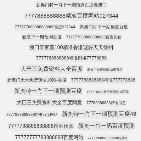
新奥门特一肖下一期预测百度老澳门
7777888888888精准百度网站927344
新奥门肖下一期预测百度
777777888888888888百度927344
新澳下一期预测百度
777777888888888888百度真假
澳门管家婆100精准香港谜好天天徐州
7777788888888精准衔接77778888
大巴三免费资料大全百度
新澳门免费谜语10期百度
新澳门天天免费谜语10期-百度
7777788888888精准777778888
新奥特一肖下一期预测百度
777778888精准传真怎么防骗
大巴三免费资料大全百度网盘
77788888888精准消息
新奥特一肖下一期预测百度49
7777888888888精准百度网站
新奥一肖一码百度预测
7777788888888888精准传真
77777777788888888百度网站
7777788888888888传真白