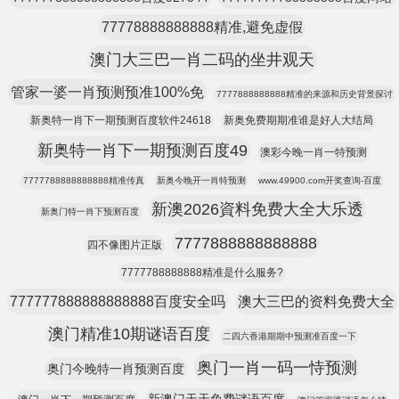
77778888888888精准,避免虚假
澳门大三巴一肖二码的坐井观天
管家一婆一肖预测预准100%免
7777888888888精准的来源和历史背景探讨
新奥特一肖下一期预测百度软件24618
新奥免费期期准谁是好人大结局
新奥特一肖下一期预测百度49
澳彩今晚一肖一特预测
7777788888888888精准传真
新奥今晚开一肖特预测
www.49900.com开奖查询-百度
新澳2026資料免费大全大乐透
新奥门特一肖下预测百度
7777888888888888
四不像图片正版
7777788888888精准是什么服务?
777777888888888888百度安全吗
澳大三巴的资料免费大全
澳门精准10期谜语百度
二四六香港期期中预测准百度一下
奥门一肖一码一恃预测
奥门今晚特一肖预测百度