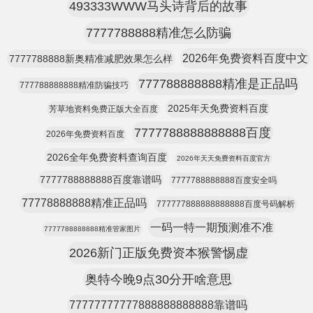
493333WWW马头诗背后的故事
7777788888精准怎么防骗
2026年免费资料百度中文
7777788888新奥精准减肥效果怎么样
777788888888精准是正品吗
777788888888精准防骗技巧
2025年天免费资料百度
芳草地资料免费正版大全百度
7777788888888888百度
2026年免费资料百度
2026全年免费资料查询百度
2026年天天免费资料百度官方
7777788888888百度靠谱吗
7777788888888百度安全吗
77778888888精准正品吗
777777888888888888百度号码解析
一码一特一期预测准不准
7777788888888精准管家图片
2026新门正版免费资本猴警惕虚
奥特今晚9点30分开啥意思
77777777777888888888888靠谱吗