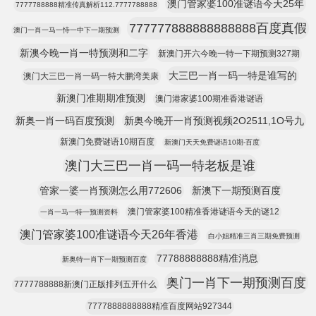
澳门管家婆100准谜语今天25年
7777788888精准传真解析112.7777788888
777777888888888888百度真假
澳门一肖一马一恃一中下一期预测
新澳今晚一肖一特预测和二字
新澳门开六今晚一特一下期预测327期
大三巴一肖一码一特是谁写的
澳门大三巴一肖一码一特大鹏湾美康
新澳门准期期准预测
澳门港家婆100期准香港谜语
新奥一肖一码百度预测
新奥今晚开一肖预测视频2O2511,1O号九
新澳门免费谜语10期百度
新澳门天天免费谜语10期-百度
澳门大三巴一肖一码一特老板是谁
管家一婆一肖预测怎么用772606
新澳下一期预测百度
澳门管家婆100精准香港谜语今天的谜12
一肖一马一特一预测资料
澳门管家婆100准谜语今天26年香港
白小姐精准三肖三期免费预测
77788888888精准消息
新奥特一肖下一期预测百度
奥门一肖下一期预测百度
7777788888新澳门正版排列五开什么
7777888888888精准百度网站927344