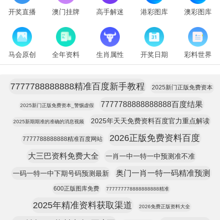
开奖直播
澳门挂牌
高手解迷
港彩图库
澳彩图库
马会原创
全年资料
生肖属性
开奖日期
彩料世界
7777788888888精准百度新手教程
2025新门正版免费资本
7777788888888888百度结果
2025新门正版免费资本_警惕虚假
2025年天天免费资料百度官力重点解读
2025新期期准的准确的消息视频
2026正版免费资料百度
7777788888888精准百度网站
大三巴资料免费大全
一肖一中一特一中预测准不准
奥门一肖一特一码精准预测
一码一特一中下期号码预测最新
600正版图库免费
777777778888888888精准
2025年精准资料获取渠道
2026免费正版资料大全