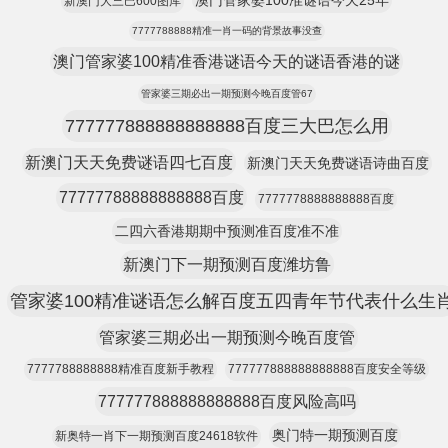
澳门管家婆100准谜语今天25年
新澳门大三巴600图库
7777788888精准一肖一码的背景故事没查
澳门管家婆100精准香港谜语今天的谜语香港的谜
管家婆三期必出一期预测今晚百度管67
777777888888888888百度三大巴怎么用
新澳门天天免费谜语四七百度
新澳门天天免费谜语诗曲百度
77777788888888888百度
7777778888888888百度
二四六香港期期中预测准百度准不准
新澳门下一期预测百度潍坊鲁
管家婆100精准谜语怎么解百度五四青年节代表什么生
管家婆三期必出一期预测今晚百度管
7777788888888精准百度新手教程
777777888888888888百度安全等级
777777888888888888百度风险高吗
奥门特一期预测百度
新奥特一肖下一期预测百度24618软件