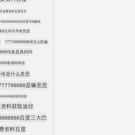
天天免费资料百度官方
77888888888888百度号码解析
晚9点30分开啥意思
7777888888精准怎么防骗
度
78888传真是真的吗
88888靠谱吗评价
88新传是什么意思
777788888是嘛意思
88888888精准的来源
版资料获取途径
888888888百度三大巴
免费资料百度