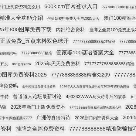
600k.cm官网登录入口
年新门正免费资料怎么用
7777888888888精
精准大全功能介绍
澳门100精准
何仙姑资料兔费大全与2025天天
025年800图库免费下载
内部绝密资料
挂牌之全篇100免费正版2
新奥正版免费_五点来料双色球开
7777788888888精准解密
777788
管家婆100谜语答案大全
777788
77778888888精准
测准确吗9w
2025年天天免费资料
77777777888888888精准
面释义
800图库2026
00图库免费资料2025
77777
7777888888888精准32209
灯牌免费吗
金牛网论坛免费论坛资料
2026年天天免费资料百度中文与2026年资料免费领
曾道道人论坛最新讨论
9中特
493333WWW马头诗背后的故事
新
2026年新门正版免费资本
20
么防骗
7777788888新奥精准减肥效果怎么样
广洲传真猜特诗
202
2026新门内部资料大全
77米奇四色眼影7777
费资料
挂牌之全篇免费资料
777788888888精准防骗技