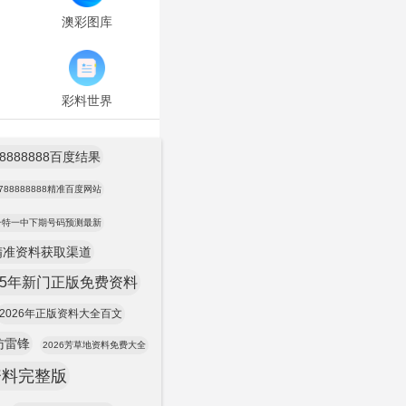
澳彩图库
彩料世界
888888888百度结果
7788888888精准百度网站
一特一中下期号码预测最新
年精准资料获取渠道
25年新门正版免费资料
2026年正版资料大全百文
访雷锋
2026芳草地资料免费大全
资料完整版