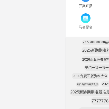
开奖直播
马会原创
777778888888
2025新期期
2026正版免费资
奥门一肖一特一
2026免费正版资料大全
20
新门内资料免费公开
2025新港期期准最准
77777