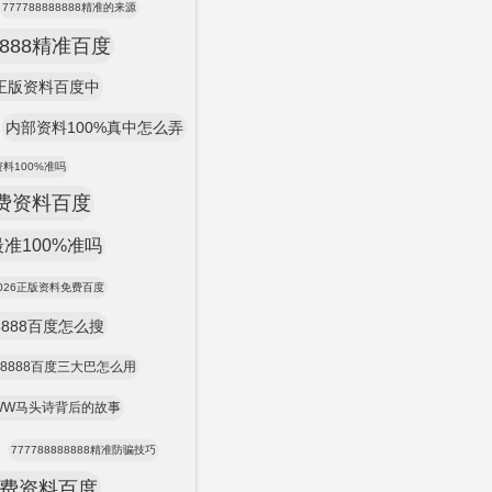
777788888888精准的来源
88888精准百度
费正版资料百度中
内部资料100%真中怎么弄
料100%准吗
免费资料百度
准100%准吗
026正版资料免费百度
888888百度怎么搜
8888888百度三大巴怎么用
WWW马头诗背后的故事
777788888888精准防骗技巧
免费资料百度